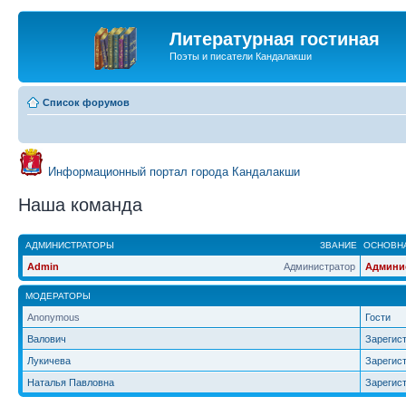
Литературная гостиная
Поэты и писатели Кандалакши
Список форумов
Информационный портал города Кандалакши
Наша команда
АДМИНИСТРАТОРЫ
ЗВАНИЕ
ОСНОВНА
Admin
Администратор
Админи
МОДЕРАТОРЫ
Anonymous
Гости
Валович
Зарегис
Лукичева
Зарегис
Наталья Павловна
Зарегис