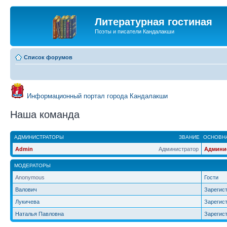
Литературная гостиная
Поэты и писатели Кандалакши
Список форумов
Информационный портал города Кандалакши
Наша команда
АДМИНИСТРАТОРЫ
ЗВАНИЕ
ОСНОВНА
Admin
Администратор
Админи
МОДЕРАТОРЫ
Anonymous
Гости
Валович
Зарегис
Лукичева
Зарегис
Наталья Павловна
Зарегис