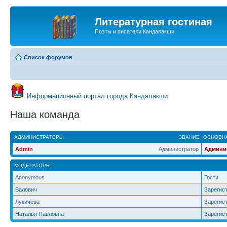
Литературная гостиная
Поэты и писатели Кандалакши
Список форумов
Информационный портал города Кандалакши
Наша команда
АДМИНИСТРАТОРЫ
ЗВАНИЕ
ОСНОВНА
Admin
Администратор
Админи
МОДЕРАТОРЫ
Anonymous
Гости
Валович
Зарегис
Лукичева
Зарегис
Наталья Павловна
Зарегис