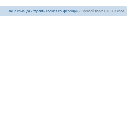
Наша команда
•
Удалить cookies конференции
• Часовой пояс: UTC + 3 часа