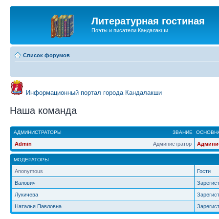
Литературная гостиная
Поэты и писатели Кандалакши
Список форумов
Информационный портал города Кандалакши
Наша команда
АДМИНИСТРАТОРЫ
ЗВАНИЕ
ОСНОВНА
Admin
Администратор
Админи
МОДЕРАТОРЫ
Anonymous
Гости
Валович
Зарегис
Лукичева
Зарегис
Наталья Павловна
Зарегис