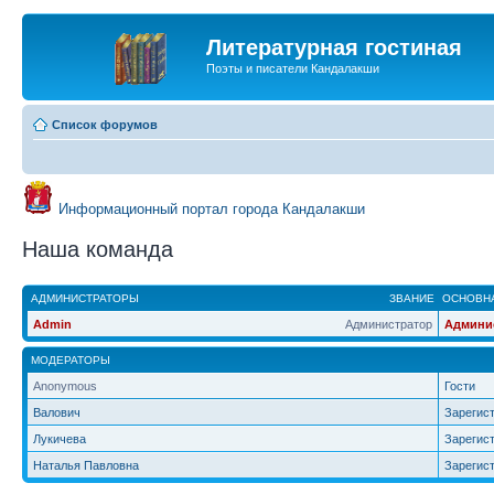
Литературная гостиная
Поэты и писатели Кандалакши
Список форумов
Информационный портал города Кандалакши
Наша команда
АДМИНИСТРАТОРЫ
ЗВАНИЕ
ОСНОВНА
Admin
Администратор
Админи
МОДЕРАТОРЫ
Anonymous
Гости
Валович
Зарегис
Лукичева
Зарегис
Наталья Павловна
Зарегис