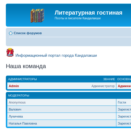
Литературная гостиная
Поэты и писатели Кандалакши
Список форумов
Информационный портал города Кандалакши
Наша команда
АДМИНИСТРАТОРЫ
ЗВАНИЕ
ОСНОВНА
Admin
Администратор
Админи
МОДЕРАТОРЫ
Anonymous
Гости
Валович
Зарегис
Лукичева
Зарегис
Наталья Павловна
Зарегис