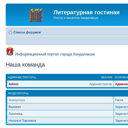
Литературная гостиная
Поэты и писатели Кандалакши
Список форумов
Информационный портал города Кандалакши
Наша команда
АДМИНИСТРАТОРЫ
ЗВАНИЕ
ОСНОВНА
Admin
Администратор
Админи
МОДЕРАТОРЫ
Anonymous
Гости
Валович
Зарегис
Лукичева
Зарегис
Наталья Павловна
Зарегис