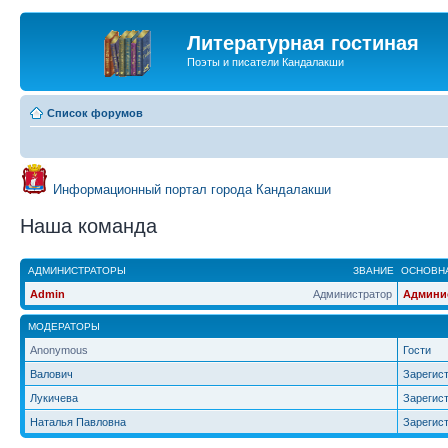
Литературная гостиная
Поэты и писатели Кандалакши
Список форумов
Информационный портал города Кандалакши
Наша команда
АДМИНИСТРАТОРЫ
ЗВАНИЕ
ОСНОВНА
Admin
Администратор
Админи
МОДЕРАТОРЫ
Anonymous
Гости
Валович
Зарегис
Лукичева
Зарегис
Наталья Павловна
Зарегис