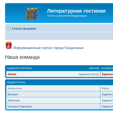
Литературная гостиная
Поэты и писатели Кандалакши
Список форумов
Информационный портал города Кандалакши
Наша команда
АДМИНИСТРАТОРЫ
ЗВАНИЕ
ОСНОВНА
Admin
Администратор
Админи
МОДЕРАТОРЫ
Anonymous
Гости
Валович
Зарегис
Лукичева
Зарегис
Наталья Павловна
Зарегис