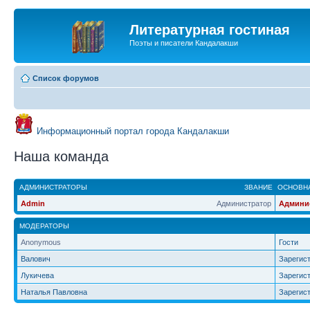
Литературная гостиная
Поэты и писатели Кандалакши
Список форумов
Информационный портал города Кандалакши
Наша команда
АДМИНИСТРАТОРЫ
ЗВАНИЕ
ОСНОВНА
Admin
Администратор
Админи
МОДЕРАТОРЫ
Anonymous
Гости
Валович
Зарегис
Лукичева
Зарегис
Наталья Павловна
Зарегис