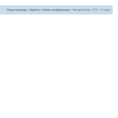
Наша команда
•
Удалить cookies конференции
• Часовой пояс: UTC + 3 часа