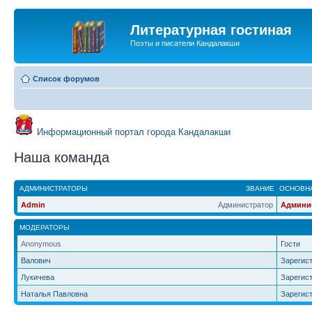
Литературная гостиная
Поэты и писатели Кандалакши
Список форумов
Информационный портал города Кандалакши
Наша команда
АДМИНИСТРАТОРЫ
ЗВАНИЕ
ОСНОВНА
Admin
Администратор
Админи
МОДЕРАТОРЫ
Anonymous
Гости
Валович
Зарегис
Лукичева
Зарегис
Наталья Павловна
Зарегис