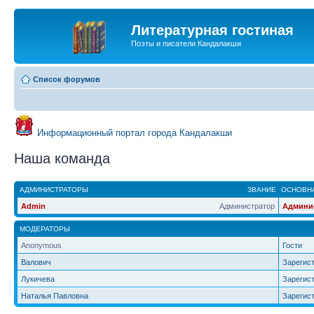
Литературная гостиная
Поэты и писатели Кандалакши
Список форумов
Информационный портал города Кандалакши
Наша команда
АДМИНИСТРАТОРЫ
ЗВАНИЕ
ОСНОВНА
Admin
Администратор
Админи
МОДЕРАТОРЫ
Anonymous
Гости
Валович
Зарегис
Лукичева
Зарегис
Наталья Павловна
Зарегис