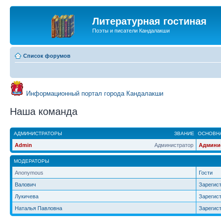
Литературная гостиная
Поэты и писатели Кандалакши
Список форумов
Информационный портал города Кандалакши
Наша команда
АДМИНИСТРАТОРЫ
ЗВАНИЕ
ОСНОВНА
Admin
Администратор
Админи
МОДЕРАТОРЫ
Anonymous
Гости
Валович
Зарегис
Лукичева
Зарегис
Наталья Павловна
Зарегис