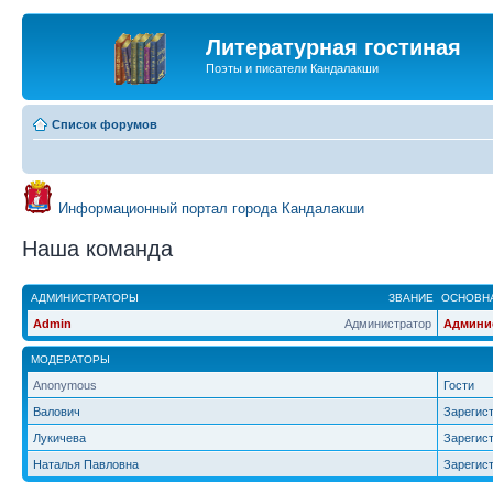
Литературная гостиная
Поэты и писатели Кандалакши
Список форумов
Информационный портал города Кандалакши
Наша команда
АДМИНИСТРАТОРЫ
ЗВАНИЕ
ОСНОВНА
Admin
Администратор
Админи
МОДЕРАТОРЫ
Anonymous
Гости
Валович
Зарегис
Лукичева
Зарегис
Наталья Павловна
Зарегис