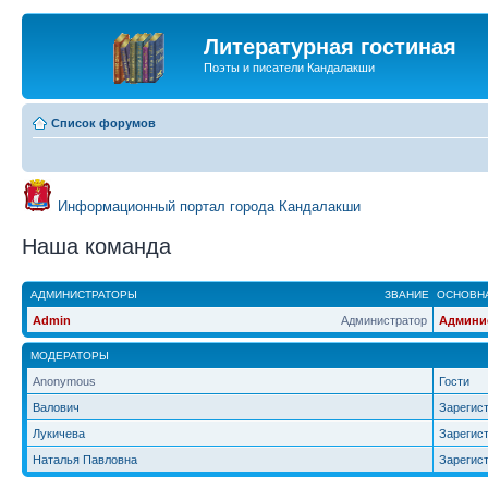
Литературная гостиная
Поэты и писатели Кандалакши
Список форумов
Информационный портал города Кандалакши
Наша команда
АДМИНИСТРАТОРЫ
ЗВАНИЕ
ОСНОВНА
Admin
Администратор
Админи
МОДЕРАТОРЫ
Anonymous
Гости
Валович
Зарегис
Лукичева
Зарегис
Наталья Павловна
Зарегис