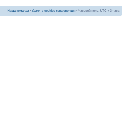
Наша команда
•
Удалить cookies конференции
• Часовой пояс: UTC + 3 часа