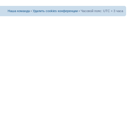
Наша команда
•
Удалить cookies конференции
• Часовой пояс: UTC + 3 часа