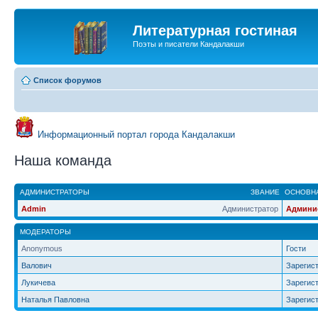
Литературная гостиная
Поэты и писатели Кандалакши
Список форумов
Информационный портал города Кандалакши
Наша команда
АДМИНИСТРАТОРЫ
ЗВАНИЕ
ОСНОВНА
Admin
Администратор
Админи
МОДЕРАТОРЫ
Anonymous
Гости
Валович
Зарегис
Лукичева
Зарегис
Наталья Павловна
Зарегис