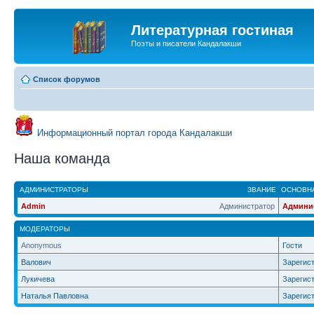
Литературная гостиная
Поэты и писатели Кандалакши
Список форумов
Информационный портал города Кандалакши
Наша команда
АДМИНИСТРАТОРЫ
ЗВАНИЕ
ОСНОВНА
Admin
Администратор
Админи
МОДЕРАТОРЫ
Anonymous
Гости
Валович
Зарегис
Лукичева
Зарегис
Наталья Павловна
Зарегис