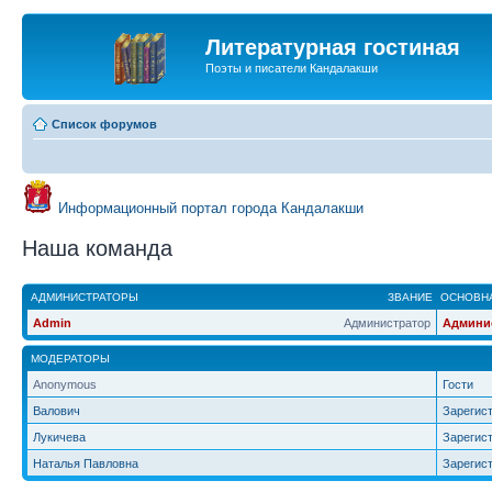
Литературная гостиная
Поэты и писатели Кандалакши
Список форумов
Информационный портал города Кандалакши
Наша команда
АДМИНИСТРАТОРЫ
ЗВАНИЕ
ОСНОВНА
Admin
Администратор
Админи
МОДЕРАТОРЫ
Anonymous
Гости
Валович
Зарегис
Лукичева
Зарегис
Наталья Павловна
Зарегис