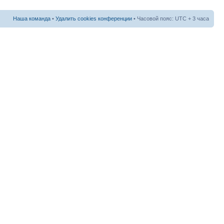
Наша команда
•
Удалить cookies конференции
• Часовой пояс: UTC + 3 часа