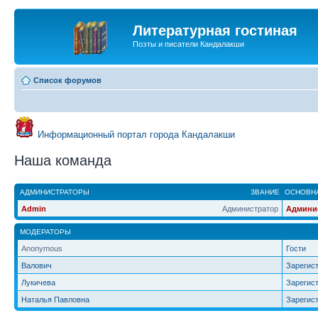
Литературная гостиная
Поэты и писатели Кандалакши
Список форумов
Информационный портал города Кандалакши
Наша команда
АДМИНИСТРАТОРЫ
ЗВАНИЕ
ОСНОВНА
Admin
Администратор
Админи
МОДЕРАТОРЫ
Anonymous
Гости
Валович
Зарегис
Лукичева
Зарегис
Наталья Павловна
Зарегис