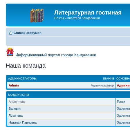
Литературная гостиная
Поэты и писатели Кандалакши
Список форумов
Информационный портал города Кандалакши
Наша команда
АДМИНИСТРАТОРЫ
ЗВАНИЕ
ОСНОВНА
Admin
Администратор
Админи
МОДЕРАТОРЫ
Anonymous
Гости
Валович
Зарегис
Лукичева
Зарегис
Наталья Павловна
Зарегис