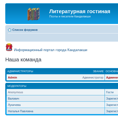
Литературная гостиная
Поэты и писатели Кандалакши
Список форумов
Информационный портал города Кандалакши
Наша команда
АДМИНИСТРАТОРЫ
ЗВАНИЕ
ОСНОВНА
Admin
Администратор
Админи
МОДЕРАТОРЫ
Anonymous
Гости
Валович
Зарегис
Лукичева
Зарегис
Наталья Павловна
Зарегис