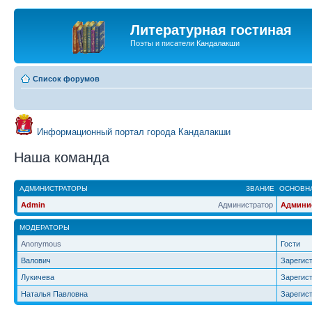
Литературная гостиная
Поэты и писатели Кандалакши
Список форумов
Информационный портал города Кандалакши
Наша команда
АДМИНИСТРАТОРЫ
ЗВАНИЕ
ОСНОВНА
Admin
Администратор
Админи
МОДЕРАТОРЫ
Anonymous
Гости
Валович
Зарегис
Лукичева
Зарегис
Наталья Павловна
Зарегис