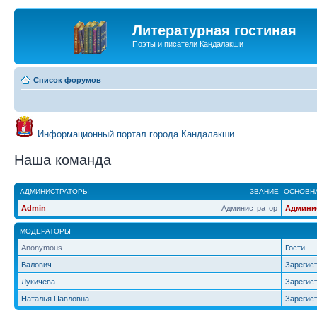
Литературная гостиная
Поэты и писатели Кандалакши
Список форумов
Информационный портал города Кандалакши
Наша команда
АДМИНИСТРАТОРЫ
ЗВАНИЕ
ОСНОВНА
Admin
Администратор
Админи
МОДЕРАТОРЫ
Anonymous
Гости
Валович
Зарегис
Лукичева
Зарегис
Наталья Павловна
Зарегис