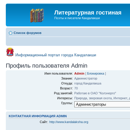
Литературная гостиная
Поэты и писатели Кандалакши
Список форумов
Информационный портал города Кандалакши
Профиль пользователя Admin
Имя пользователя:
Admin
[
Блокировка
]
Звание:
Администратор
Откуда:
город Кандалакша
Возраст:
70
Род занятий:
Работаю в ОАО "Колэнерго"
Интересы:
Природа, зверовая охота, Интернет, 
Группы:
КОНТАКТНАЯ ИНФОРМАЦИЯ ADMIN
Сайт:
http://www.kandalaksha.org