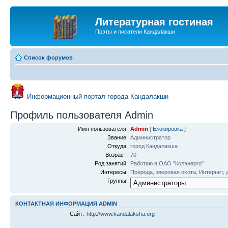
Литературная гостиная
Поэты и писатели Кандалакши
Список форумов
Информационный портал города Кандалакши
Профиль пользователя Admin
Имя пользователя:
Admin
[
Блокировка
]
Звание:
Администратор
Откуда:
город Кандалакша
Возраст:
70
Род занятий:
Работаю в ОАО "Колэнерго"
Интересы:
Природа, зверовая охота, Интернет, 
Группы:
КОНТАКТНАЯ ИНФОРМАЦИЯ ADMIN
Сайт:
http://www.kandalaksha.org