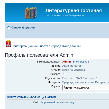
Литературная гостиная
Поэты и писатели Кандалакши
Список форумов
Информационный портал города Кандалакши
Профиль пользователя Admin
Имя пользователя:
Admin
[
Блокировка
]
Звание:
Администратор
Откуда:
город Кандалакша
Возраст:
70
Род занятий:
Работаю в ОАО "Колэнерго"
Интересы:
Природа, зверовая охота, Интернет, 
Группы:
КОНТАКТНАЯ ИНФОРМАЦИЯ ADMIN
Сайт:
http://www.kandalaksha.org