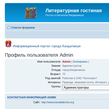
Литературная гостиная
Поэты и писатели Кандалакши
Список форумов
Информационный портал города Кандалакши
Профиль пользователя Admin
Имя пользователя:
Admin
[
Блокировка
]
Звание:
Администратор
Откуда:
город Кандалакша
Возраст:
70
Род занятий:
Работаю в ОАО "Колэнерго"
Интересы:
Природа, зверовая охота, Интернет, 
Группы:
КОНТАКТНАЯ ИНФОРМАЦИЯ ADMIN
Сайт:
http://www.kandalaksha.org