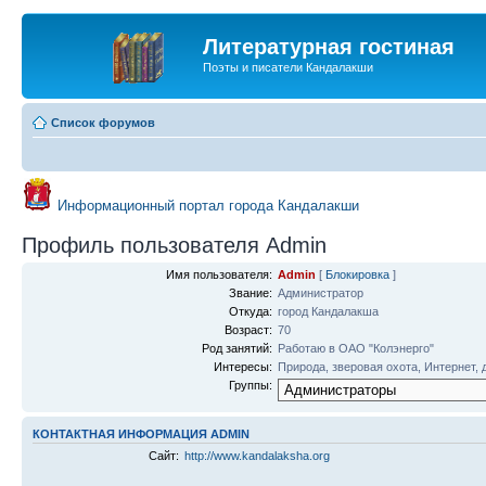
Литературная гостиная
Поэты и писатели Кандалакши
Список форумов
Информационный портал города Кандалакши
Профиль пользователя Admin
Имя пользователя:
Admin
[
Блокировка
]
Звание:
Администратор
Откуда:
город Кандалакша
Возраст:
70
Род занятий:
Работаю в ОАО "Колэнерго"
Интересы:
Природа, зверовая охота, Интернет, 
Группы:
КОНТАКТНАЯ ИНФОРМАЦИЯ ADMIN
Сайт:
http://www.kandalaksha.org