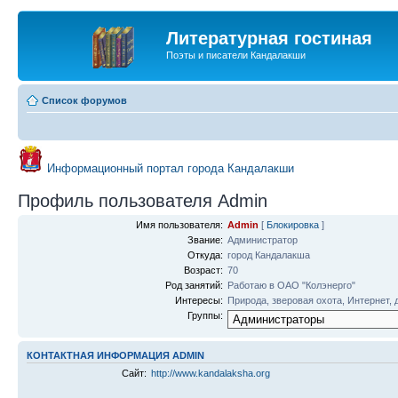
Литературная гостиная
Поэты и писатели Кандалакши
Список форумов
Информационный портал города Кандалакши
Профиль пользователя Admin
Имя пользователя:
Admin
[
Блокировка
]
Звание:
Администратор
Откуда:
город Кандалакша
Возраст:
70
Род занятий:
Работаю в ОАО "Колэнерго"
Интересы:
Природа, зверовая охота, Интернет, 
Группы:
КОНТАКТНАЯ ИНФОРМАЦИЯ ADMIN
Сайт:
http://www.kandalaksha.org