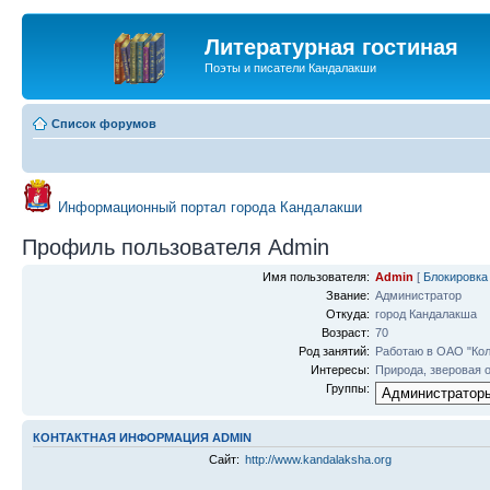
Литературная гостиная
Поэты и писатели Кандалакши
Список форумов
Информационный портал города Кандалакши
Профиль пользователя Admin
Имя пользователя:
Admin
[
Блокировка
Звание:
Администратор
Откуда:
город Кандалакша
Возраст:
70
Род занятий:
Работаю в ОАО "Кол
Интересы:
Природа, зверовая о
Группы:
КОНТАКТНАЯ ИНФОРМАЦИЯ ADMIN
Сайт:
http://www.kandalaksha.org