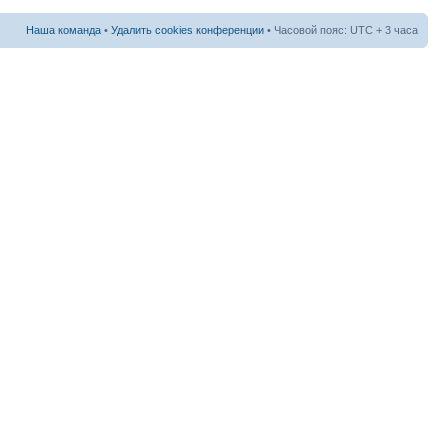
Наша команда
•
Удалить cookies конференции
• Часовой пояс: UTC + 3 часа