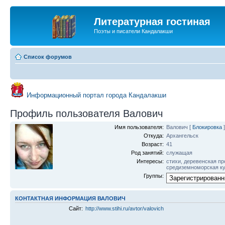
Литературная гостиная
Поэты и писатели Кандалакши
Список форумов
Информационный портал города Кандалакши
Профиль пользователя Валович
Имя пользователя:
Валович
[
Блокировка
]
Откуда:
Архангельск
Возраст:
41
Род занятий:
служащая
Интересы:
стихи, деревенская пр
средиземноморская к
Группы:
КОНТАКТНАЯ ИНФОРМАЦИЯ ВАЛОВИЧ
Сайт:
http://www.stihi.ru/avtor/valovich