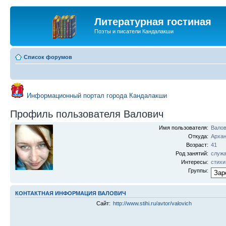
Литературная гостиная
Поэты и писатели Кандалакши
Список форумов
Информационный портал города Кандалакши
Профиль пользователя Валович
Имя пользователя:
Вало
Откуда:
Архан
Возраст:
41
Род занятий:
служ
Интересы:
стихи
Группы:
КОНТАКТНАЯ ИНФОРМАЦИЯ ВАЛОВИЧ
Сайт:
http://www.stihi.ru/avtor/valovich