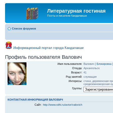
Литературная гостиная
Поэты и писатели Кандалакши
Список форумов
Информационный портал города Кандалакши
Профиль пользователя Валович
Имя пользователя:
Валович
[
Блокировка
]
Откуда:
Архангельск
Возраст:
41
Род занятий:
служащая
Интересы:
стихи, деревенская пр
средиземноморская к
Группы:
КОНТАКТНАЯ ИНФОРМАЦИЯ ВАЛОВИЧ
Сайт:
http://www.stihi.ru/avtor/valovich