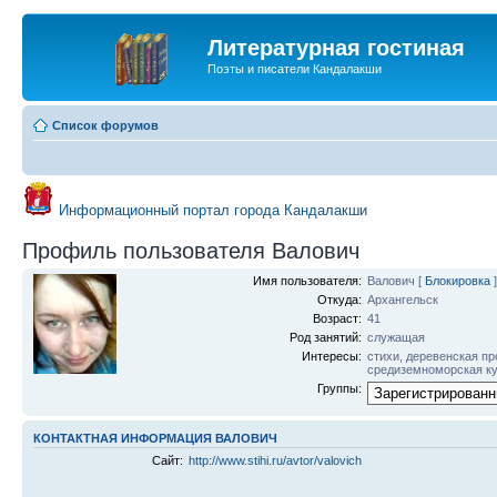
Литературная гостиная
Поэты и писатели Кандалакши
Список форумов
Информационный портал города Кандалакши
Профиль пользователя Валович
Имя пользователя:
Валович
[
Блокировка
]
Откуда:
Архангельск
Возраст:
41
Род занятий:
служащая
Интересы:
стихи, деревенская пр
средиземноморская к
Группы:
КОНТАКТНАЯ ИНФОРМАЦИЯ ВАЛОВИЧ
Сайт:
http://www.stihi.ru/avtor/valovich