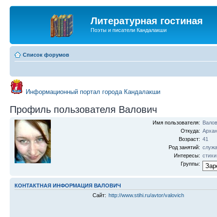
Литературная гостиная
Поэты и писатели Кандалакши
Список форумов
Информационный портал города Кандалакши
Профиль пользователя Валович
Имя пользователя:
Вало
Откуда:
Архан
Возраст:
41
Род занятий:
служ
Интересы:
стихи
Группы:
КОНТАКТНАЯ ИНФОРМАЦИЯ ВАЛОВИЧ
Сайт:
http://www.stihi.ru/avtor/valovich