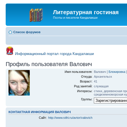
Литературная гостиная
Поэты и писатели Кандалакши
Список форумов
Информационный портал города Кандалакши
Профиль пользователя Валович
Имя пользователя:
Валович
[
Блокировка
]
Откуда:
Архангельск
Возраст:
41
Род занятий:
служащая
Интересы:
стихи, деревенская пр
средиземноморская к
Группы:
КОНТАКТНАЯ ИНФОРМАЦИЯ ВАЛОВИЧ
Сайт:
http://www.stihi.ru/avtor/valovich