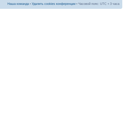
Наша команда
•
Удалить cookies конференции
• Часовой пояс: UTC + 3 часа