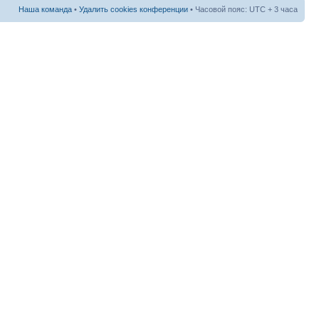
Наша команда
•
Удалить cookies конференции
• Часовой пояс: UTC + 3 часа