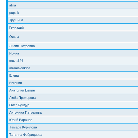
alina
pupsik
Трушина
Геннадий
Ольга
Лилия Петровна
Ирина
muza124
milamalenkina
Елена
Евгения
Анатолий Цепин
Люба Прохорова
Олег Бундур
Антонина Патракова
Юрий Баранов
Тамара Курилова
Татьяна Фабрициева