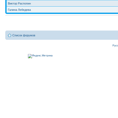
Виктор Распопин
Галина Лебедева
Список форумов
Рус