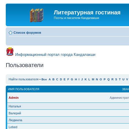
Литературная гостиная
Поэты и писатели Кандалакши
Список форумов
Информационный портал города Кандалакши
Пользователи
Найти пользователя
•
Все
A
B
C
D
E
F
G
H
I
J
K
L
M
N
O
P
Q
R
S
T
U
V
ИМЯ ПОЛЬЗОВАТЕЛЯ
ЗВА
Admin
Администрат
Наталья
Валерий
Людмила
Lebed