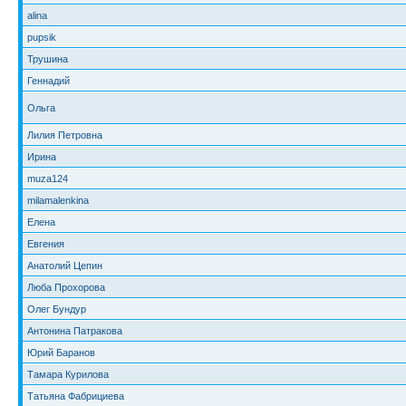
alina
pupsik
Трушина
Геннадий
Ольга
Лилия Петровна
Ирина
muza124
milamalenkina
Елена
Евгения
Анатолий Цепин
Люба Прохорова
Олег Бундур
Антонина Патракова
Юрий Баранов
Тамара Курилова
Татьяна Фабрициева