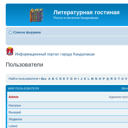
Литературная гостиная
Поэты и писатели Кандалакши
Список форумов
Информационный портал города Кандалакши
Пользователи
Найти пользователя
•
Все
A
B
C
D
E
F
G
H
I
J
K
L
M
N
O
P
Q
R
S
T
U
V
ИМЯ ПОЛЬЗОВАТЕЛЯ
ЗВА
Admin
Администрат
Наталья
Валерий
Людмила
Lebed