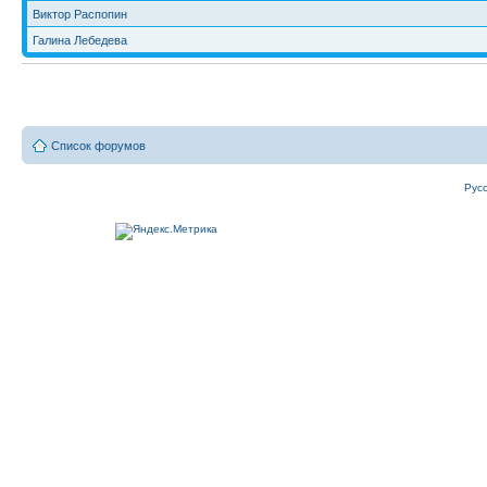
Виктор Распопин
Галина Лебедева
Список форумов
Рус