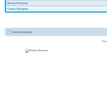
Виктор Распопин
Галина Лебедева
Список форумов
Рус