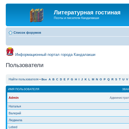
Литературная гостиная
Поэты и писатели Кандалакши
Список форумов
Информационный портал города Кандалакши
Пользователи
Найти пользователя
•
Все
A
B
C
D
E
F
G
H
I
J
K
L
M
N
O
P
Q
R
S
T
U
V
ИМЯ ПОЛЬЗОВАТЕЛЯ
ЗВА
Admin
Администрат
Наталья
Валерий
Людмила
Lebed