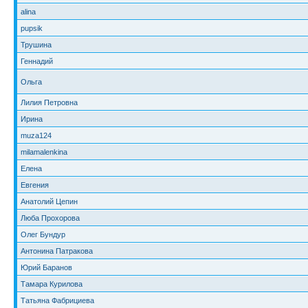
alina
pupsik
Трушина
Геннадий
Ольга
Лилия Петровна
Ирина
muza124
milamalenkina
Елена
Евгения
Анатолий Цепин
Люба Прохорова
Олег Бундур
Антонина Патракова
Юрий Баранов
Тамара Курилова
Татьяна Фабрициева