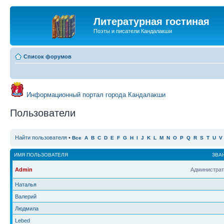
Литературная гостиная
Поэты и писатели Кандалакши
Список форумов
Информационный портал города Кандалакши
Пользователи
Найти пользователя
•
Все
A
B
C
D
E
F
G
H
I
J
K
L
M
N
O
P
Q
R
S
T
U
V
ИМЯ ПОЛЬЗОВАТЕЛЯ
ЗВА
Admin
Администрат
Наталья
Валерий
Людмила
Lebed