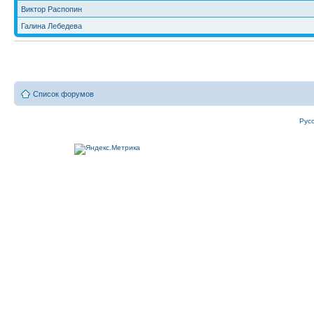
Виктор Распопин
Галина Лебедева
Список форумов
Рус