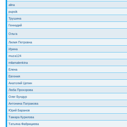
alina
pupsik
Трушина
Геннадий
Ольга
Лилия Петровна
Ирина
muza124
milamalenkina
Елена
Евгения
Анатолий Цепин
Люба Прохорова
Олег Бундур
Антонина Патракова
Юрий Баранов
Тамара Курилова
Татьяна Фабрициева