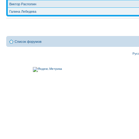
Виктор Распопин
Галина Лебедева
Список форумов
Рус