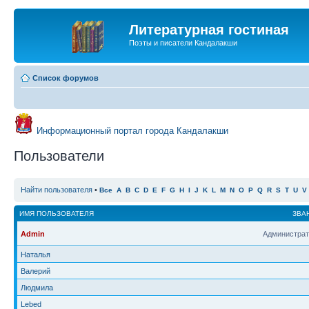
Литературная гостиная
Поэты и писатели Кандалакши
Список форумов
Информационный портал города Кандалакши
Пользователи
Найти пользователя
•
Все
A
B
C
D
E
F
G
H
I
J
K
L
M
N
O
P
Q
R
S
T
U
V
ИМЯ ПОЛЬЗОВАТЕЛЯ
ЗВА
Admin
Администрат
Наталья
Валерий
Людмила
Lebed