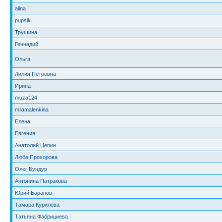
alina
pupsik
Трушина
Геннадий
Ольга
Лилия Петровна
Ирина
muza124
milamalenkina
Елена
Евгения
Анатолий Цепин
Люба Прохорова
Олег Бундур
Антонина Патракова
Юрий Баранов
Тамара Курилова
Татьяна Фабрициева