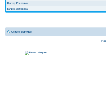
Виктор Распопин
Галина Лебедева
Список форумов
Рус