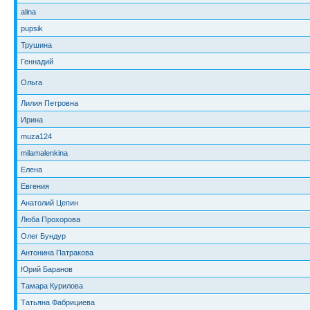
alina
pupsik
Трушина
Геннадий
Ольга
Лилия Петровна
Ирина
muza124
milamalenkina
Елена
Евгения
Анатолий Цепин
Люба Прохорова
Олег Бундур
Антонина Патракова
Юрий Баранов
Тамара Курилова
Татьяна Фабрициева